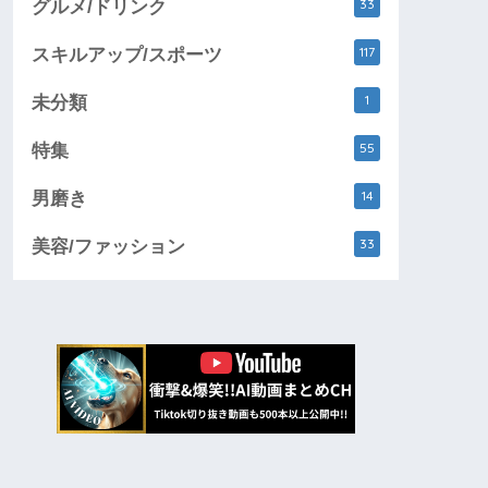
33
グルメ/ドリンク
117
スキルアップ/スポーツ
1
未分類
55
特集
14
男磨き
33
美容/ファッション