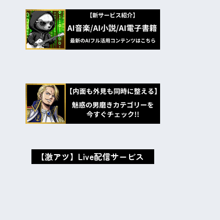
【激アツ】Live配信サービス
oxMISAox