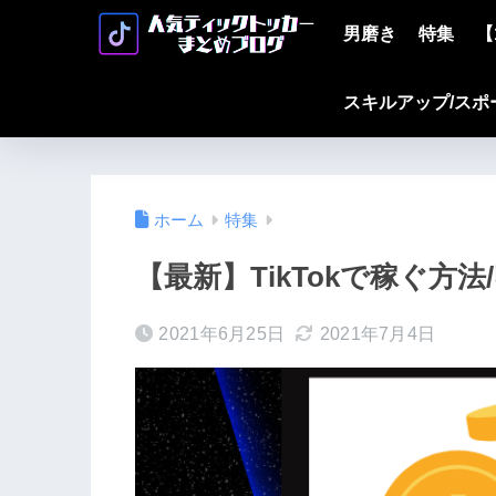
男磨き
特集
【
スキルアップ/スポ
ホーム
特集
【最新】TikTokで稼ぐ方
2021年6月25日
2021年7月4日