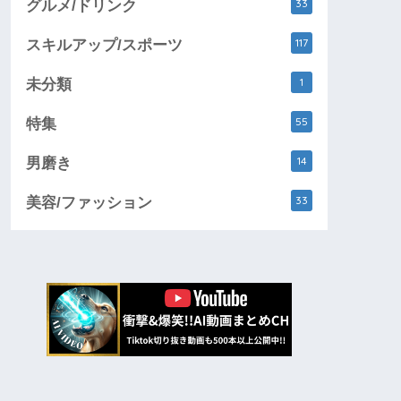
33
グルメ/ドリンク
117
スキルアップ/スポーツ
1
未分類
55
特集
14
男磨き
33
美容/ファッション