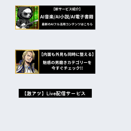
【激アツ】Live配信サービス
oxMISAox