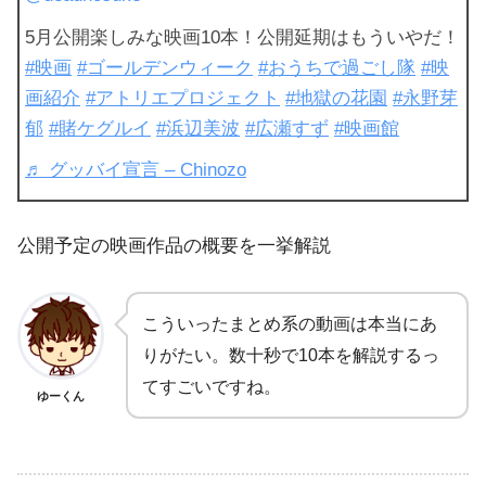
5月公開楽しみな映画10本！公開延期はもういやだ！
#映画
#ゴールデンウィーク
#おうちで過ごし隊
#映
画紹介
#アトリエプロジェクト
#地獄の花園
#永野芽
郁
#賭ケグルイ
#浜辺美波
#広瀬すず
#映画館
♬ グッバイ宣言 – Chinozo
公開予定の映画作品の概要を一挙解説
こういったまとめ系の動画は本当にあ
りがたい。数十秒で10本を解説するっ
てすごいですね。
ゆーくん