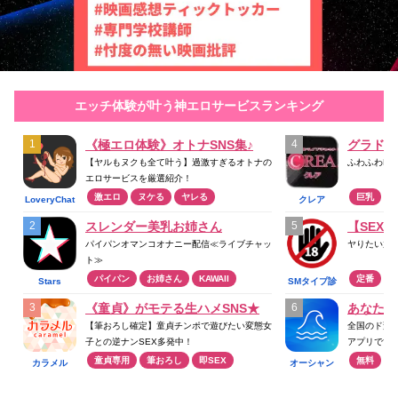
エッチ体験が叶う神エロサービスランキング
《極エロ体験》オトナSNS集♪
【ヤルもヌクも全て叶う】過激すぎるオトナの
ふわふわF
エロサービスを厳選紹介！
激エロ
ヌケる
ヤレる
巨乳
LoveryChat
クレア
スレンダー美乳お姉さん
【SEX
パイパンオマンコオナニー配信≪ライブチャッ
ヤりたい放
ト≫
パイパン
お姉さん
KAWAII
定番
Stars
SMタイプ診
断
《童貞》がモテる生ハメSNS★
あなたの
【筆おろし確定】童貞チンポで遊びたい変態女
全国のド変
子との逆ナンSEX多発中！
アプリです
童貞専用
筆おろし
即SEX
無料
カラメル
オーシャン