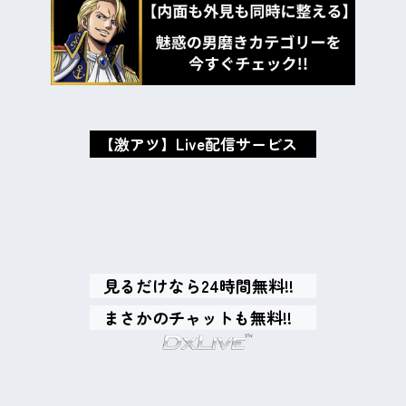
【激アツ】Live配信サービス
oxMISAox
見るだけなら24時間無料!!
まさかのチャットも無料!!