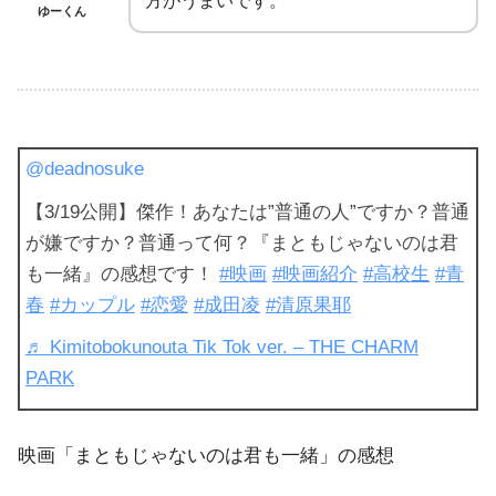
方がうまいです。
ゆーくん
@deadnosuke
【3/19公開】傑作！あなたは”普通の人”ですか？普通
が嫌ですか？普通って何？『まともじゃないのは君
も一緒』の感想です！
#映画
#映画紹介
#高校生
#青
春
#カップル
#恋愛
#成田凌
#清原果耶
♬ Kimitobokunouta Tik Tok ver. – THE CHARM
PARK
映画「まともじゃないのは君も一緒」の感想