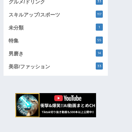
33
グルメ/ドリンク
117
スキルアップ/スポーツ
1
未分類
55
特集
14
男磨き
33
美容/ファッション