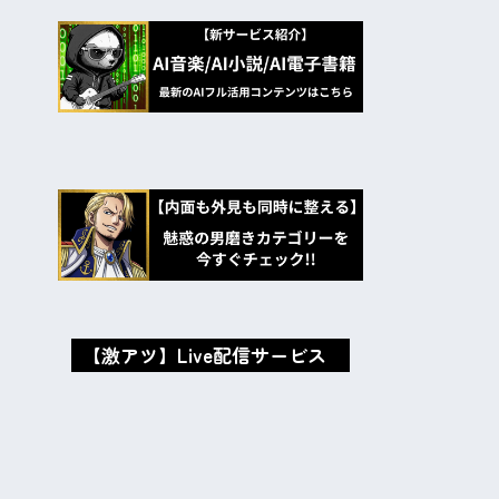
【激アツ】Live配信サービス
oxMISAox