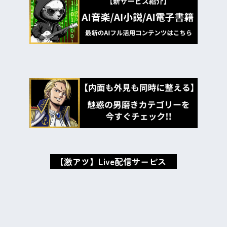
【激アツ】Live配信サービス
oxMISAox