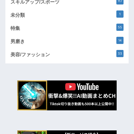
117
スキルアップ/スポーツ
1
未分類
55
特集
14
男磨き
33
美容/ファッション