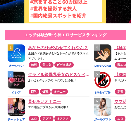
エッチ体験が叶う神エロサービスランキング
あなたのｵﾁ○ﾁﾝみせてくれやん？
《極エロ
全国のド変態女子とHなトークができるスマホ
【ヤルもヌ
アプリです。
エロサービ
無料
美少女
ビデオ通話
激エロ
オーシャン
LoveryChat
グラドル級爆乳美女のドスケベプレイ
【SEX
ふわふわFカップのパイズリは必見！
ヤりたい放
巨乳
爆乳
オナニー
定番
クレア
SMタイプ診
断
見せあいオナニー
ママ活ア
エロ通話アプリが人気爆発中！
あなただけ
エロ
アプリ
オススメ
エロ
チャットピア
ガールズスト
リート