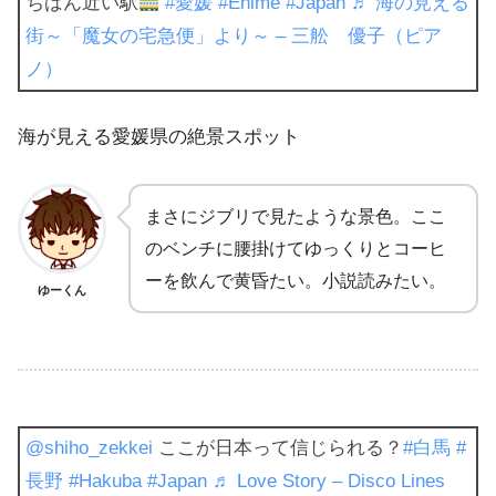
ちばん近い駅
#愛媛
#Ehime
#Japan
♬ 海の見える
街～「魔女の宅急便」より～ – 三舩 優子（ピア
ノ）
海が見える愛媛県の絶景スポット
まさにジブリで見たような景色。ここ
のベンチに腰掛けてゆっくりとコーヒ
ーを飲んで黄昏たい。小説読みたい。
ゆーくん
@shiho_zekkei
ここが日本って信じられる？
#白馬
#
長野
#Hakuba
#Japan
♬ Love Story – Disco Lines