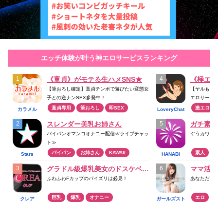
エッチ体験が叶う神エロサービスランキング
《童貞》がモテる生ハメSNS★
《極エロ
【筆おろし確定】童貞チンポで遊びたい変態女
【ヤルもヌ
子との逆ナンSEX多発中！
エロサービ
童貞専用
筆おろし
即SEX
激エロ
カラメル
LoveryChat
スレンダー美乳お姉さん
ガチ素人
パイパンオマンコオナニー配信≪ライブチャッ
ぐうカワ美
ト≫
パイパン
お姉さん
KAWAII
素人
Stars
HANABI
グラドル級爆乳美女のドスケベプレイ
ママ活ア
ふわふわFカップのパイズリは必見！
あなただけ
巨乳
爆乳
オナニー
エロ
クレア
ガールズスト
リート