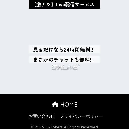
【激アツ】Live配信サービス
oxMISAox
見るだけなら24時間無料!!
まさかのチャットも無料!!
HOME
お問い合わせ
プライバシーポリシー
© 2026 TikTokers All rights reserved.