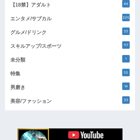
44
【18禁】アダルト
205
エンタメ/サブカル
33
グルメ/ドリンク
117
スキルアップ/スポーツ
1
未分類
55
特集
14
男磨き
33
美容/ファッション