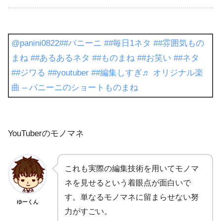
@panini0822
##パニーニ
##毎日1ネタ
##雰囲気もの
まね
##あるあるネタ
##ものまね
##お笑い
##ネタ
##ジワる
##youtuber
##編集しすぎ
♬ オリジナル楽
曲 – パニーニのショートものまね
YouTuberのモノマネ
これも実際の編集技術を用いてモノマ
ネを見せるという着眼点が面白いで
す。単なるモノマネに留まらせない努
ゆーくん
力がすごい。