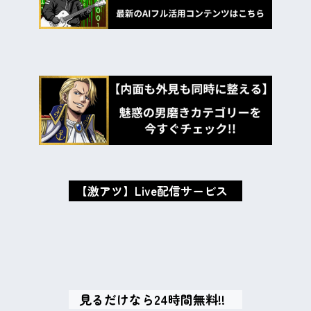
【激アツ】Live配信サービス
oxMISAox
見るだけなら24時間無料!!