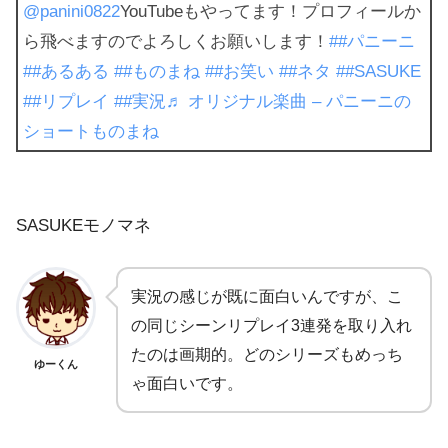
@panini0822
YouTubeもやってます！プロフィールか
ら飛べますのでよろしくお願いします！
##パニーニ
##あるある
##ものまね
##お笑い
##ネタ
##SASUKE
##リプレイ
##実況
♬ オリジナル楽曲 – パニーニの
ショートものまね
SASUKEモノマネ
実況の感じが既に面白いんですが、こ
の同じシーンリプレイ3連発を取り入れ
たのは画期的。どのシリーズもめっち
ゆーくん
ゃ面白いです。