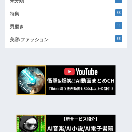
未分類
55
特集
14
男磨き
33
美容/ファッション