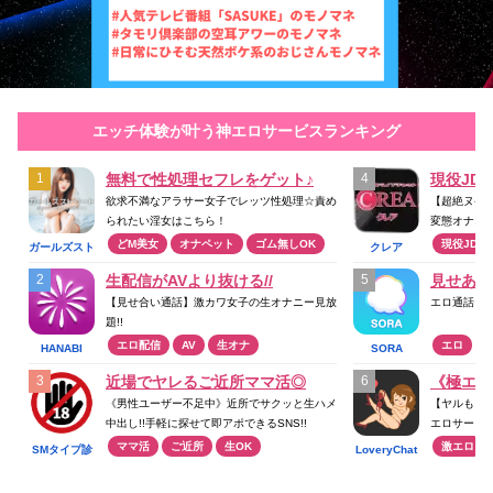
エッチ体験が叶う神エロサービスランキング
無料で性処理セフレをゲット♪
現役JD
欲求不満なアラサー女子でレッツ性処理☆責め
【超絶ヌケ
られたい淫女はこちら！
変態オナニ
どM美女
オナペット
ゴム無しOK
現役JD
ガールズスト
クレア
リート
生配信がAVより抜ける//
見せあい
【見せ合い通話】激カワ女子の生オナニー見放
エロ通話ア
題!!
エロ配信
AV
生オナ
エロ
HANABI
SORA
近場でヤレるご近所ママ活◎
《極エロ
《男性ユーザー不足中》近所でサクッと生ハメ
【ヤルもヌ
中出し!!手軽に探せて即アポできるSNS!!
エロサービ
ママ活
ご近所
生OK
激エロ
SMタイプ診
LoveryChat
断