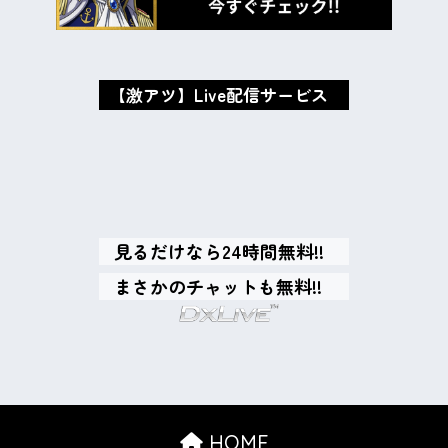
【激アツ】Live配信サービス
oxMISAox
見るだけなら24時間無料!!
まさかのチャットも無料!!
HOME