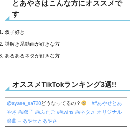
とあやさはこんな方にオススメで
す
双子好き
謎解き系動画が好きな方
あるあるネタが好きな方
オススメTikTokランキング3選!!
@ayase_sa720
どうなってるの？
##あやせとあ
やさ
##双子
##ふたご
##twins
##ネタ
♬ オリジナル
楽曲 – あやせとあやさ