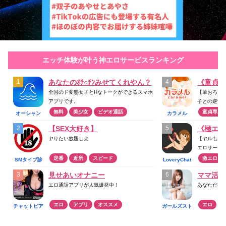
エッチ体験が叶う神エロサービスランキング
あなたのｵﾁ○ﾁﾝみせてくれやん？
《童貞》
全国のド変態女子とHなトークができるスマホ
【筆おろし
アプリです。
子との逆ナン
無料
美少女
ビデオ通話
童貞専用
オーシャン
カラメル
【SEX大好き】
《極エロ
ヤりたい放題しよ
【ヤルもヌ
エロサービ
定番
近所
スピード
激エロ
SMタイプ診
LoveryChat
断
見せあいオナニー
ママ活ア
エロ通話アプリが人気爆発中！
あなただけ
エロ
アプリ
オススメ
エロ
チャットピア
ガールズスト
リート