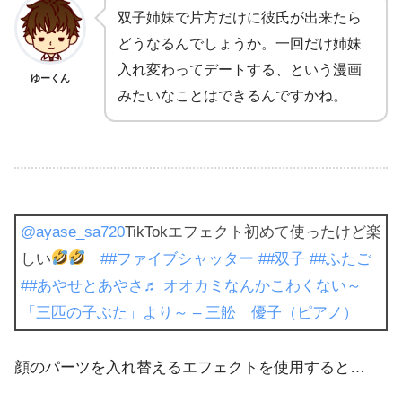
双子姉妹で片方だけに彼氏が出来たら
どうなるんでしょうか。一回だけ姉妹
入れ変わってデートする、という漫画
ゆーくん
みたいなことはできるんですかね。
@ayase_sa720
TikTokエフェクト初めて使ったけど楽
しい
##ファイブシャッター
##双子
##ふたご
##あやせとあやさ
♬ オオカミなんかこわくない～
「三匹の子ぶた」より～ – 三舩 優子（ピアノ）
顔のパーツを入れ替えるエフェクトを使用すると…