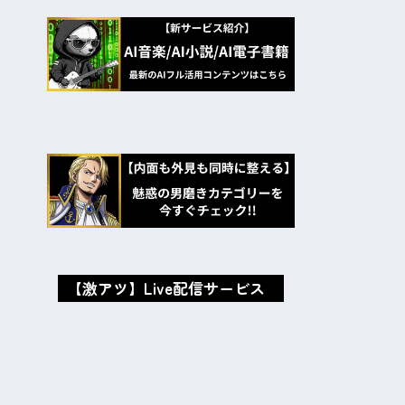
【激アツ】Live配信サービス
oxMISAox