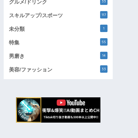
33
グルメ/ドリンク
117
スキルアップ/スポーツ
1
未分類
55
特集
14
男磨き
33
美容/ファッション