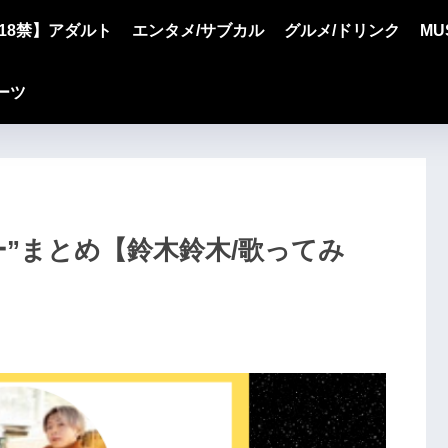
18禁】アダルト
エンタメ/サブカル
グルメ/ドリンク
MU
ーツ
カー”まとめ【鈴木鈴木/歌ってみ