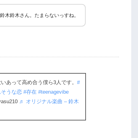
くる鈴木鈴木さん。たまらないっすね。
いあって高め合う僕ら3人です。
#
れそうな恋
#存在
#teenagevibe
yasu210
♬ オリジナル楽曲 – 鈴木