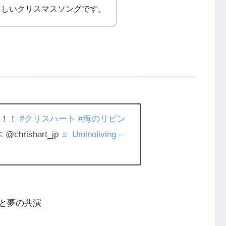
らしいクリスマスソングです。
た！！
#クリスハート
#海のリビン
木
@chrishart_jp
♬ Uminoliving –
と夢の共演