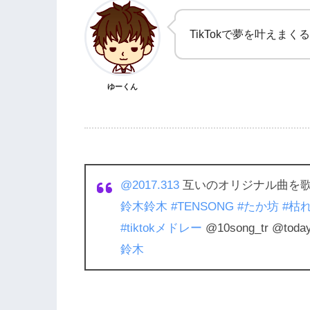
TikTokで夢を叶えま
ゆーくん
@2017.313
互いのオリジナル曲を歌
鈴木鈴木
#TENSONG
#たか坊
#枯
#tiktokメドレー
@10song_tr @toda
鈴木