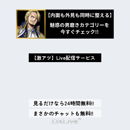
【激アツ】Live配信サービス
oxMISAox
見るだけなら24時間無料!!
まさかのチャットも無料!!