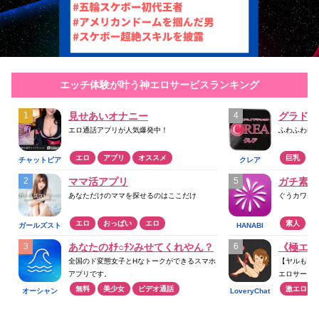
エッチ体験が叶う神エロサービスランキング
見せあいオナニー
エロ通話アプリが人気爆発中！
ふわふわF
エロ
アプリ
オススメ
巨乳
チャットピア
クレア
ママ活アプリ
ガチ素人
あなただけのママを探せるのはここだけ
ぐうカワ美
エロ
おっぱい
エロ
素人
ガールズスト
HANABI
リート
あなたのｵﾁ○ﾁﾝみせてくれやん？
《極エロ
全国のド変態女子とHなトークができるスマホ
【ヤルもヌ
アプリです。
エロサービ
無料
美少女
ビデオ通話
激エロ
オーシャン
LoveryChat