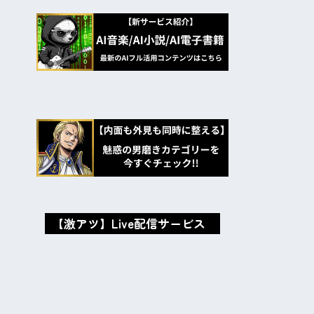
【激アツ】Live配信サービス
oxMISAox