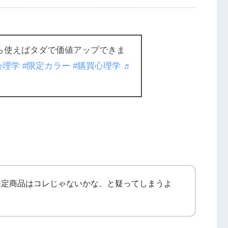
ら使えばタダで価値アップできま
心理学
#限定カラー
#購買心理学
♬
未定商品はコレじゃないかな、と疑ってしまうよ