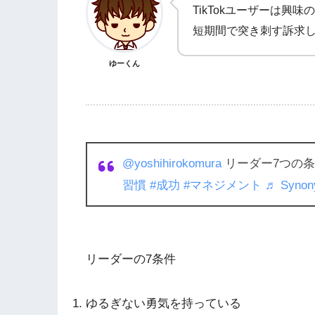
TikTokユーザーは興
短期間で突き刺す訴求
ゆーくん
@yoshihirokomura
リーダー7つの
習慣
#成功
#マネジメント
♬ Synon
リーダーの7条件
ゆるぎない勇気を持っている