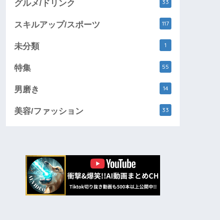
33
グルメ/ドリンク
117
スキルアップ/スポーツ
1
未分類
55
特集
14
男磨き
33
美容/ファッション