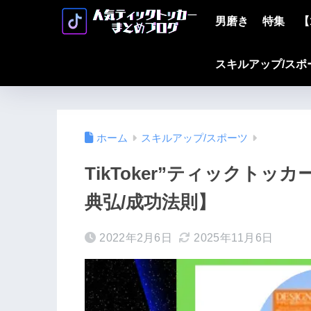
男磨き
特集
【
スキルアップ/スポ
ホーム
スキルアップ/スポーツ
TikToker”ティックト
典弘/成功法則】
2022年2月6日
2025年11月6日