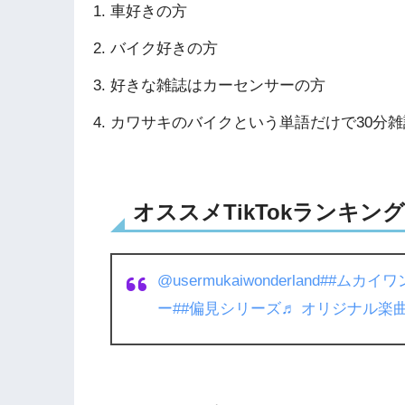
車好きの方
バイク好きの方
好きな雑誌はカーセンサーの方
カワサキのバイクという単語だけで30分
オススメTikTokランキング3
@usermukaiwonderland
##ムカイワ
ー
##偏見シリーズ
♬ オリジナル楽