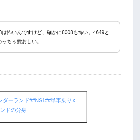
8は怖いんですけど、確かに8008も怖い。4649と
はめっちゃ愛おしい。
ンダーランド
##NS1
##単車乗り
♬
ランドの分身