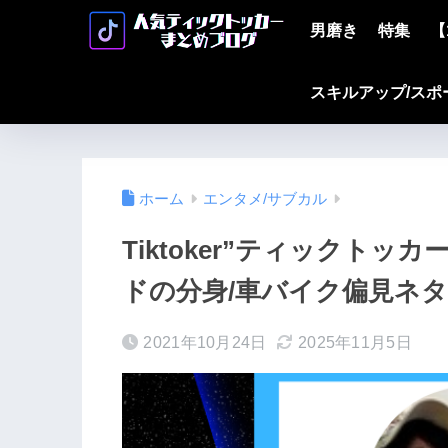
男磨き
特集
【
スキルアップ/スポ
ホーム
エンタメ/サブカル
Tiktoker”ティックト
ドの分身/車バイク偏見ネ
2021年10月24日
2025年11月5日