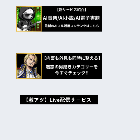
【激アツ】Live配信サービス
oxMISAox