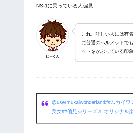
NS-1に乗っている人偏見
これ、詳しい人には有
に普通のヘルメットで
ットをかぶっている印
ゆーくん
@usermukaiwonderland
##ムカイワ
美女
##偏見シリーズ
♬ オリジナル