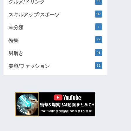
33
グルメ/ドリンク
117
スキルアップ/スポーツ
1
未分類
55
特集
14
男磨き
33
美容/ファッション