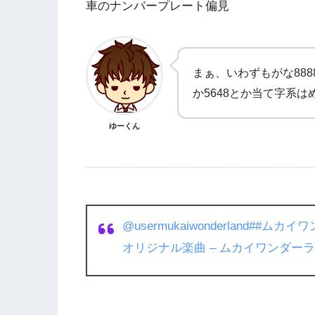
車のナンバープレート偏見
まぁ、いわずもがな888
か5648とか当て字系
ゆーくん
@usermukaiwonderland
##ムカイワ
オリジナル楽曲 – ムカイワンダー