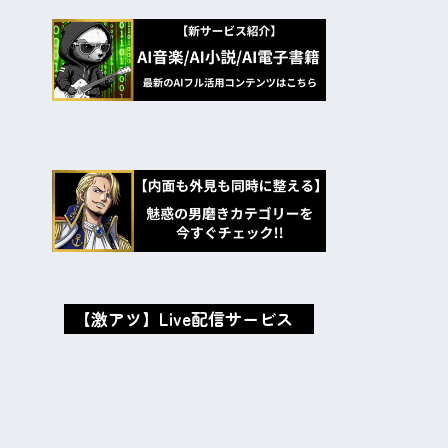
【激アツ】Live配信サービス
oxMISAox