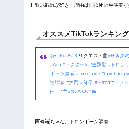
野球観戦が好き、理由は応援団の生演奏が
オススメTikTokランキング3
@sekia2518
リクエスト曲
#せきあ
#Ado
#ドクターX
#主題歌
#トロン
ボーン奏者
#Trombone
#trombonegir
速弾き
#大門未知子
#Shred
#ドラ
曲 – *☂︎SeKiA!Ꙭ꙳☁︎
阿修羅ちゃん、トロンボーン演奏