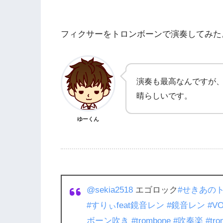
フィクサーをトロンボーンで演奏してみた
演奏も最高なんですが、
晴らしいです。
ゆーくん
@sekia2518
エゴロック
#せきあの
#すりぃfeat鏡音レン
#鏡音レン
#V
ボーン吹き
#trombone
#吹奏楽
#tro