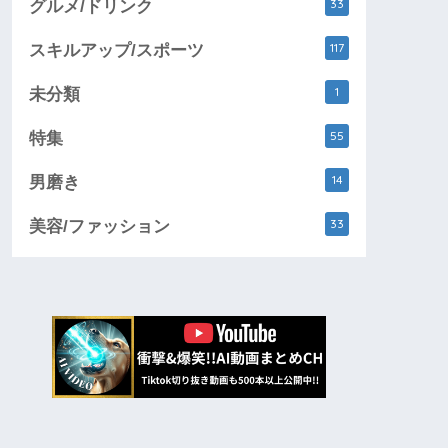
33
グルメ/ドリンク
117
スキルアップ/スポーツ
1
未分類
55
特集
14
男磨き
33
美容/ファッション