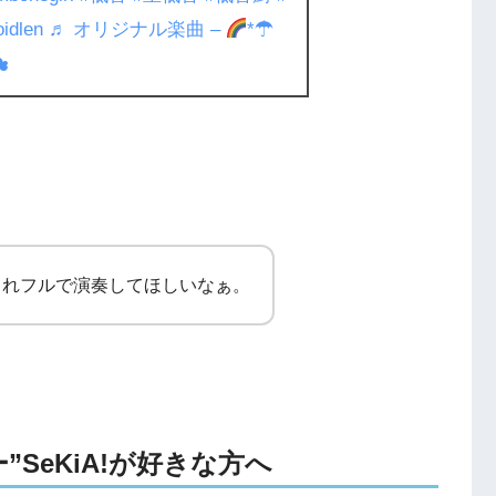
oidlen
♬ オリジナル楽曲 –
*☂︎
︎
これフルで演奏してほしいなぁ。
ー”SeKiA!が好きな方へ