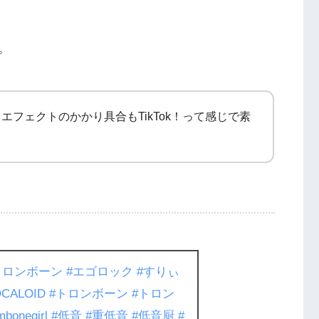
。
エフェクトのかかり具合もTikTok！って感じで素
トロンボーン
#エゴロック
#すりぃ
OCALOID
#トロンボーン
#トロン
mbonegirl
#低音
#重低音
#低音厨
#