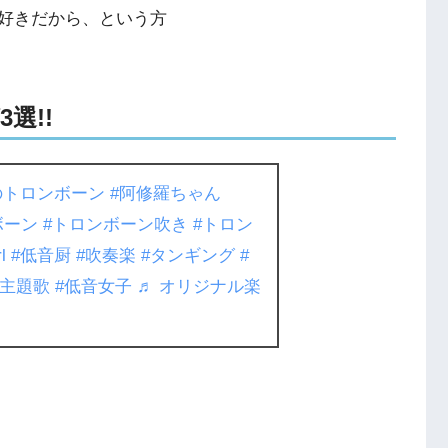
好きだから、という方
選!!
のトロンボーン
#阿修羅ちゃん
ボーン
#トロンボーン吹き
#トロン
l
#低音厨
#吹奏楽
#タンギング
#
マ主題歌
#低音女子
♬ オリジナル楽