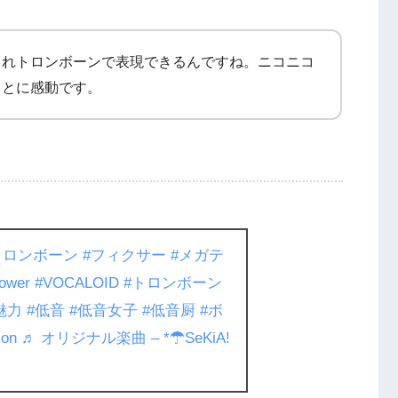
これトロンボーンで表現できるんですね。ニコニコ
ことに感動です。
トロンボーン
#フィクサー
#メガテ
lower
#VOCALOID
#トロンボーン
魅力
#低音
#低音女子
#低音厨
#ボ
ion
♬ オリジナル楽曲 – *☂︎SeKiA!