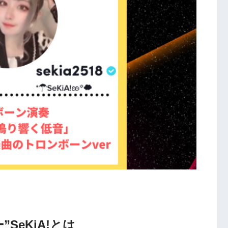
”SeKiA!とは