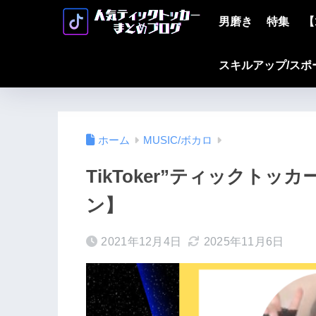
男磨き
特集
【
スキルアップ/スポ
ホーム
MUSIC/ボカロ
TikToker”ティックトッカ
ン】
2021年12月4日
2025年11月6日