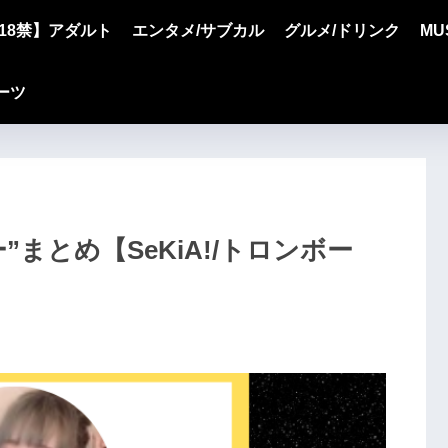
18禁】アダルト
エンタメ/サブカル
グルメ/ドリンク
MU
ーツ
ー”まとめ【SeKiA!/トロンボー