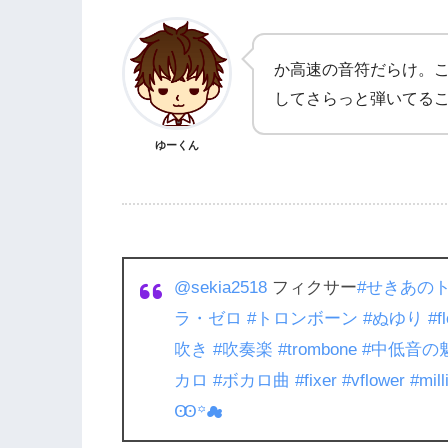
か高速の音符だらけ。
してさらっと弾いてる
ゆーくん
@sekia2518
フィクサー
#せきあの
ラ・ゼロ
#トロンボーン
#ぬゆり
#f
吹き
#吹奏楽
#trombone
#中低音の
カロ
#ボカロ曲
#fixer
#vflower
#mill
Ꙭ꙳☁︎