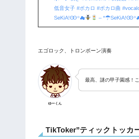
低音女子
#ボカロ
#ボカロ曲
#vocal
SeKiA!Ꙭ꙳☁︎
– *☂︎SeKiA!Ꙭ꙳☁
エゴロック、トロンボーン演奏
最高、謎の甲子園感！
ゆーくん
TikToker”ティックトッカ