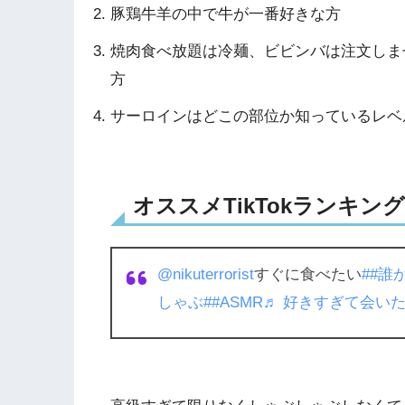
豚鶏牛羊の中で牛が一番好きな方
焼肉食べ放題は冷麺、ビビンバは注文しま
方
サーロインはどこの部位か知っているレベ
オススメTikTokランキング3
@nikuterrorist
すぐに食べたい
##誰
しゃぶ
##ASMR
♬ 好きすぎて会いたい