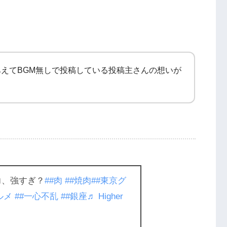
えてBGM無しで投稿している投稿主さんの想いが
力、強すぎ？
##肉
##焼肉
##東京グ
ルメ
##一心不乱
##銀座
♬ Higher