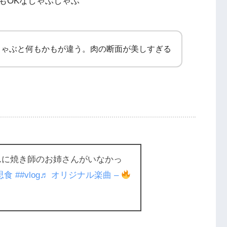
もOKなしゃぶしゃぶ
しゃぶと何もかもが違う。肉の断面が美しすぎる
んに焼き師のお姉さんがいなかっ
思食
##vlog
♬ オリジナル楽曲 –