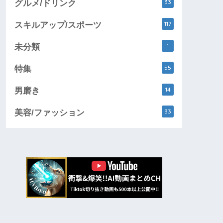
33
グルメ/ドリンク
117
スキルアップ/スポーツ
1
未分類
55
特集
14
男磨き
33
美容/ファッション