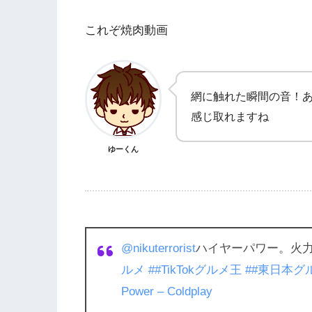
これぞ焼肉動画
網に触れた瞬間の音！あ
感じ取れますね
ゆーくん
@nikuterrorist
ハイヤーパワー。火
ルメ
##TikTokグルメ王
##東日本グ
Power – Coldplay