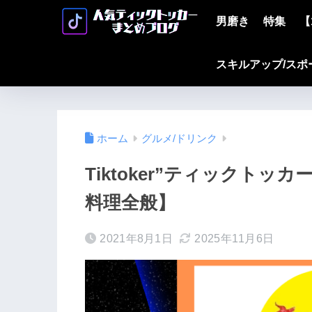
男磨き
特集
【
スキルアップ/スポ
ホーム
グルメ/ドリンク
Tiktoker”ティックト
料理全般】
2021年8月1日
2025年11月6日