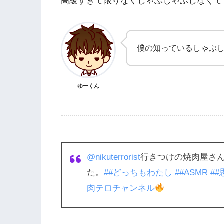
高級すぎて限りなくしゃぶしゃぶしなくて
僕の知っているしゃぶ
ゆーくん
@nikuterrorist
行きつけの焼肉屋さ
た。
##どっちもわたし
##ASMR
##
肉テロチャンネル