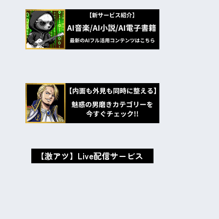
【激アツ】Live配信サービス
oxMISAox