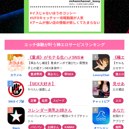
エッチ体験が叶う神エロサービスランキング
《童貞》がモテる生ハメSNS★
《極エロ
【筆おろし確定】童貞チンポで遊びたい変態女
【ヤルもヌ
子との逆ナンSEX多発中！
エロサービ
童貞専用
筆おろし
即SEX
激エロ
カラメル
LoveryChat
【SEX大好き】
見せあい
ヤりたい放題しよ
エロ通話ア
定番
近所
スピード
エロ
SMタイプ診
チャットピア
断
スレンダー美乳お姉さん
あなたの
パイパンオマンコオナニー配信≪ライブチャッ
全国のド変
ト≫
アプリです
パイパン
お姉さん
KAWAII
無料
Stars
オーシャン