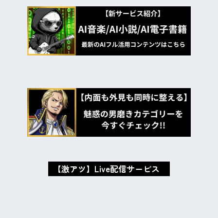
【激アツ】Live配信サービス
oxMISAox