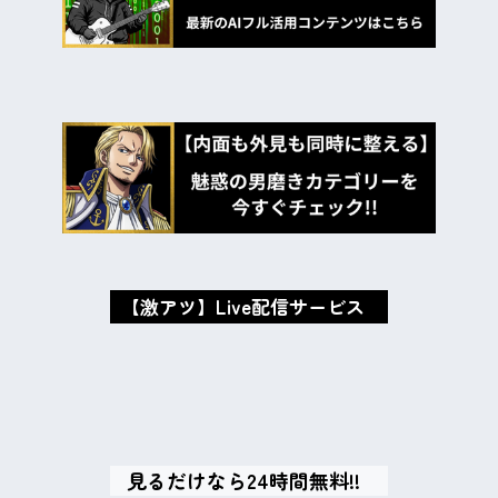
【激アツ】Live配信サービス
oxMISAox
見るだけなら24時間無料!!