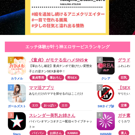
エッチ体験が叶う神エロサービスランキング
《童貞》がモテる生ハメSNS★
【筆おろし確定】童貞チンポで遊びたい変態女
ふわふわF
子との逆ナンSEX多発中！
童貞専用
筆おろし
即SEX
巨乳
カラメル
クレア
ママ活アプリ
【SEX
あなただけのママを探せるのはここだけ
ヤりたい放
エロ
おっぱい
エロ
定番
ガールズスト
SMタイプ診
リート
断
スレンダー美乳お姉さん
ガチ素人
パイパンオマンコオナニー配信≪ライブチャッ
ぐうカワ美
ト≫
パイパン
お姉さん
KAWAII
素人
Stars
HANABI