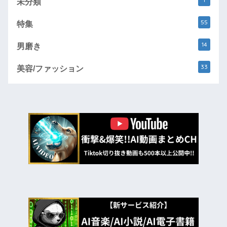
未分類
55
特集
14
男磨き
33
美容/ファッション