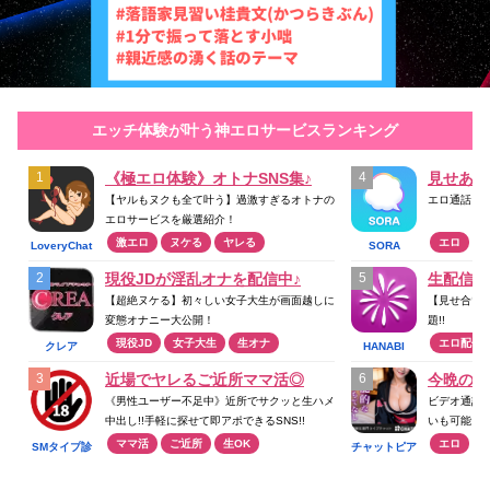
エッチ体験が叶う神エロサービスランキング
《極エロ体験》オトナSNS集♪
見せあい
【ヤルもヌクも全て叶う】過激すぎるオトナの
エロ通話ア
エロサービスを厳選紹介！
激エロ
ヌケる
ヤレる
エロ
LoveryChat
SORA
現役JDが淫乱オナを配信中♪
生配信が
【超絶ヌケる】初々しい女子大生が画面越しに
【見せ合い
変態オナニー大公開！
題!!
現役JD
女子大生
生オナ
エロ配信
クレア
HANABI
近場でヤレるご近所ママ活◎
今晩のお
《男性ユーザー不足中》近所でサクッと生ハメ
ビデオ通話
中出し!!手軽に探せて即アポできるSNS!!
いも可能☆
ママ活
ご近所
生OK
エロ
SMタイプ診
チャットピア
断