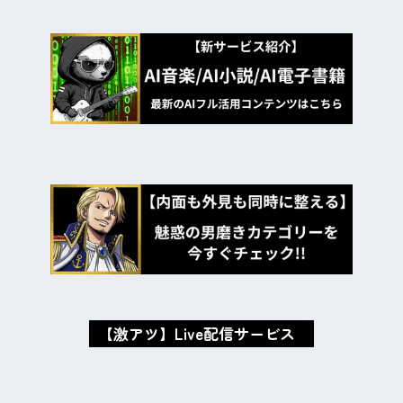
【激アツ】Live配信サービス
oxMISAox