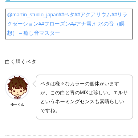
@martin_studio_japan
##ベタ
##アクアリウム
##リラ
クゼーション
##フローズン
##アナ雪
♬ 水の音（瞑
想） – 癒し音マスター
白く輝くベタ
ベタは様々なカラーの個体がいます
が、この白と青のMIXは珍しい。エルサ
というネーミングセンスも素晴らしい
ゆーくん
ですね。