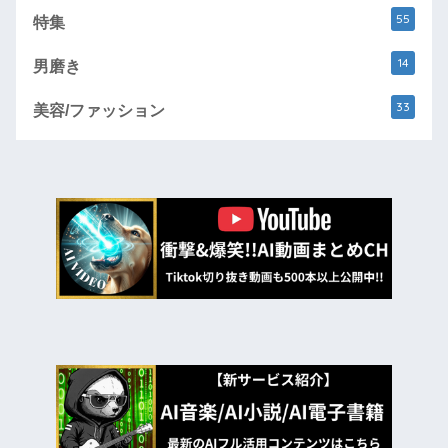
55
特集
14
男磨き
33
美容/ファッション