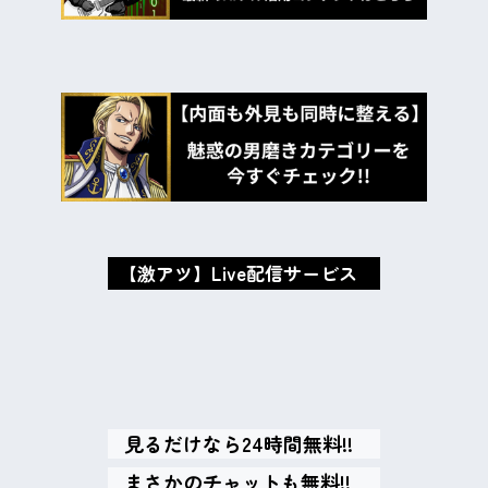
【激アツ】Live配信サービス
oxMISAox
見るだけなら24時間無料!!
まさかのチャットも無料!!