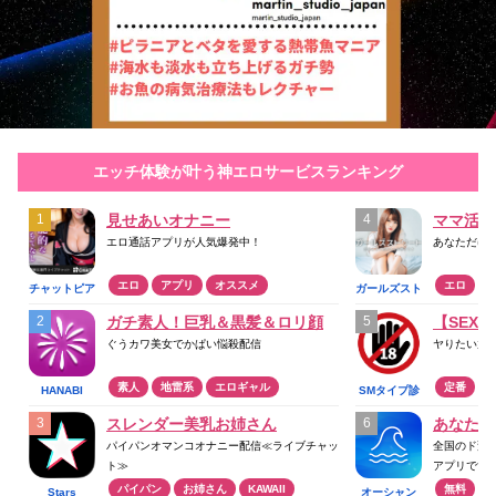
エッチ体験が叶う神エロサービスランキング
見せあいオナニー
ママ活ア
エロ通話アプリが人気爆発中！
あなただけ
エロ
アプリ
オススメ
エロ
チャットピア
ガールズスト
リート
ガチ素人！巨乳＆黒髪＆ロリ顔
【SEX
ぐうカワ美女でかぱい悩殺配信
ヤりたい放
素人
地雷系
エロギャル
定番
HANABI
SMタイプ診
断
スレンダー美乳お姉さん
あなたの
パイパンオマンコオナニー配信≪ライブチャッ
全国のド変
ト≫
アプリです
パイパン
お姉さん
KAWAII
無料
Stars
オーシャン