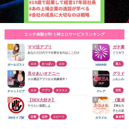
エッチ体験が叶う神エロサービスランキング
ママ活アプリ
ガチ素人
あなただけのママを探せるのはここだけ
ぐうカワ美
エロ
おっぱい
エロ
素人
ガールズスト
HANABI
リート
見せあいオナニー
エロ通話アプリが人気爆発中！
ふわふわF
エロ
アプリ
オススメ
巨乳
チャットピア
クレア
【SEX大好き】
《童貞》
ヤりたい放題しよ
【筆おろし
子との逆ナン
定番
近所
スピード
童貞専用
SMタイプ診
カラメル
断