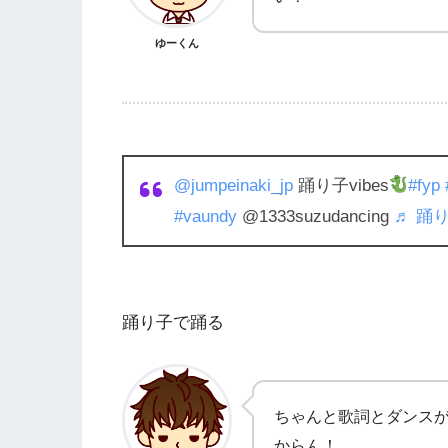
ゆーくん
@jumpeinaki_jp
踊り子vibes
#fyp
#vaundy
@1333suzudancing
♬ 踊り子
踊り子で踊る
ちゃんと歌詞とダンスが
からん！