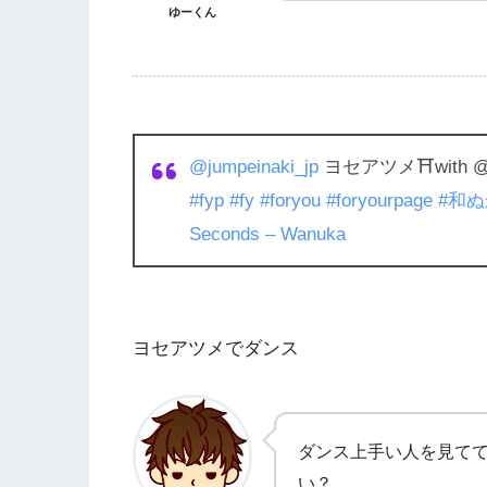
ゆーくん
@jumpeinaki_jp
ヨセアツメ⛩with @ko
#fyp
#fy
#foryou
#foryourpage
#和ぬ
Seconds – Wanuka
ヨセアツメでダンス
ダンス上手い人を見て
い？