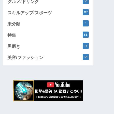
33
グルメ/ドリンク
117
スキルアップ/スポーツ
1
未分類
55
特集
14
男磨き
33
美容/ファッション