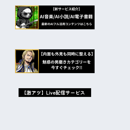
【激アツ】Live配信サービス
oxMISAox