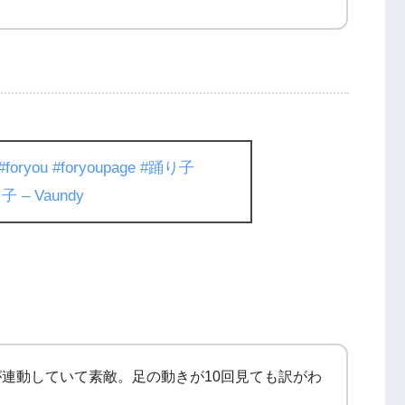
#foryou
#foryoupage
#踊り子
 – Vaundy
連動していて素敵。足の動きが10回見ても訳がわ