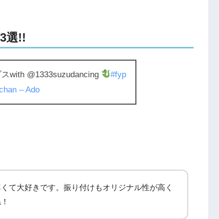
選!!
h @1333suzudancing
#fyp
chan – Ado
尊くて大好きです。振り付けもオリジナル性が高く
ね！