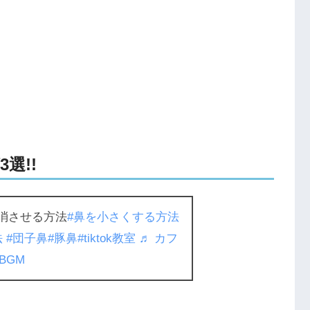
選!!
消させる方法
#鼻を小さくする方法
法
#団子鼻
#豚鼻
#tiktok教室
♬ カフ
 BGM