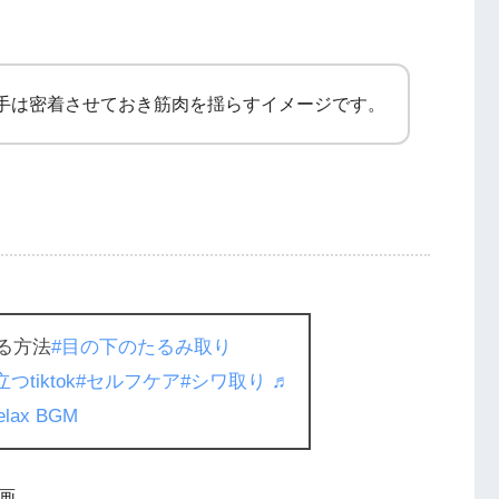
手は密着させておき筋肉を揺らすイメージです。
る方法
#目の下のたるみ取り
つtiktok
#セルフケア
#シワ取り
♬
ax BGM
画