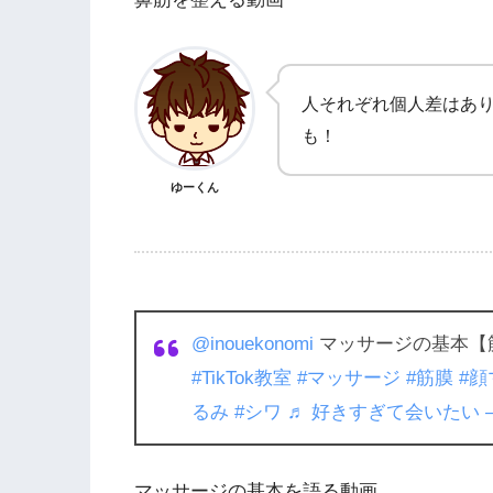
人それぞれ個人差はあ
も！
ゆーくん
@inouekonomi
マッサージの基本【
#TikTok教室
#マッサージ
#筋膜
#
るみ
#シワ
♬ 好きすぎて会いたい –
マッサージの基本を語る動画