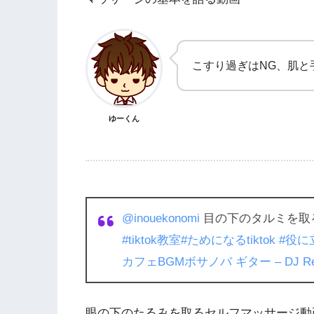
こすり過ぎはNG、肌と
ゆーくん
@inouekonomi
目の下のタルミを取
#tiktok教室
#ためになるtiktok
#役に立
カフェBGMボサノバ ギター – DJ Rel
眼の下のたるみを取るセルフマッサージ動