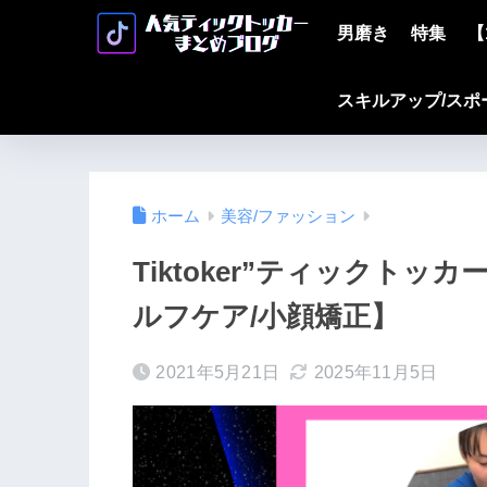
男磨き
特集
【
スキルアップ/スポ
ホーム
美容/ファッション
Tiktoker”ティックト
ルフケア/小顔矯正】
2021年5月21日
2025年11月5日