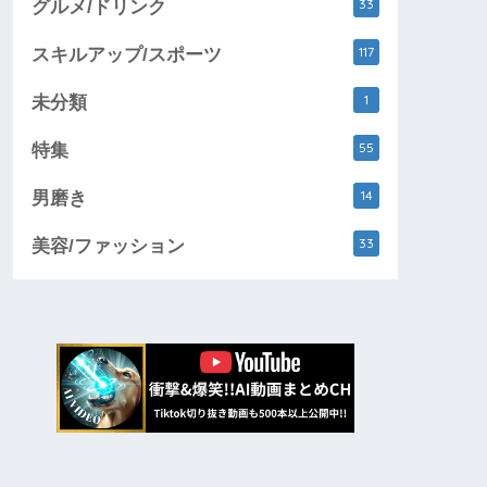
33
グルメ/ドリンク
117
スキルアップ/スポーツ
1
未分類
55
特集
14
男磨き
33
美容/ファッション