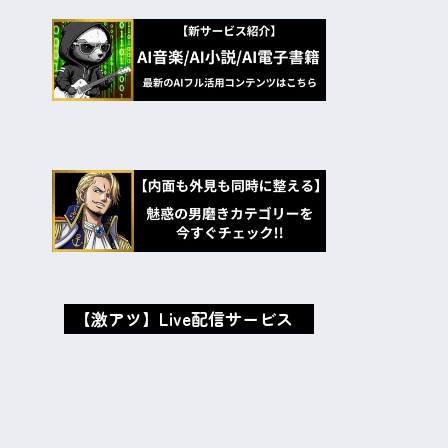
【激アツ】Live配信サービス
oxMISAox