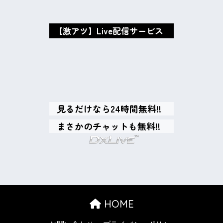
【激アツ】Live配信サービス
oxMISAox
見るだけなら24時間無料!!
まさかのチャットも無料!!
HOME