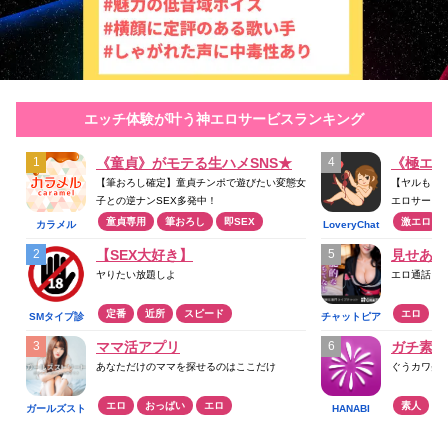
エッチ体験が叶う神エロサービスランキング
《童貞》がモテる生ハメSNS★
《極エロ
【筆おろし確定】童貞チンポで遊びたい変態女
【ヤルもヌ
子との逆ナンSEX多発中！
エロサービ
童貞専用
筆おろし
即SEX
激エロ
カラメル
LoveryChat
【SEX大好き】
見せあい
ヤりたい放題しよ
エロ通話ア
定番
近所
スピード
エロ
SMタイプ診
チャットピア
断
ママ活アプリ
ガチ素人
あなただけのママを探せるのはここだけ
ぐうカワ美
エロ
おっぱい
エロ
素人
ガールズスト
HANABI
リート