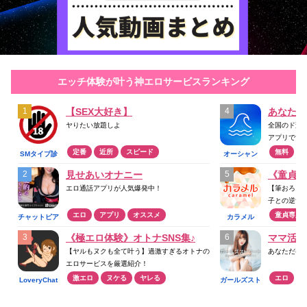
エッチ体験が叶う神エロサービスランキング
【SEX大好き】
あなたの
ヤりたい放題しよ
全国のド変
アプリです
定番
近所
スピード
無料
SMタイプ診
オーシャン
断
見せあいオナニー
《童貞》
エロ通話アプリが人気爆発中！
【筆おろし
子との逆ナン
エロ
アプリ
オススメ
童貞専用
チャットピア
カラメル
《極エロ体験》オトナSNS集♪
ママ活ア
【ヤルもヌクも全て叶う】過激すぎるオトナの
あなただけ
エロサービスを厳選紹介！
激エロ
ヌケる
ヤレる
エロ
LoveryChat
ガールズスト
リート