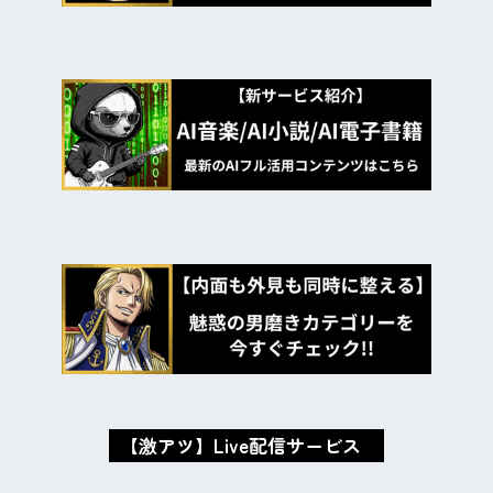
【激アツ】Live配信サービス
oxMISAox