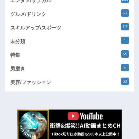
エンタメ/サブカル
33
グルメ/ドリンク
117
スキルアップ/スポーツ
1
未分類
55
特集
14
男磨き
33
美容/ファッション