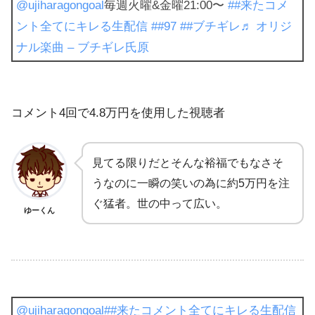
@ujiharagongoal
毎週火曜&金曜21:00〜
##来たコメ
ント全てにキレる生配信
##97
##ブチギレ
♬ オリジ
ナル楽曲 – ブチギレ氏原
コメント4回で4.8万円を使用した視聴者
見てる限りだとそんな裕福でもなさそ
うなのに一瞬の笑いの為に約5万円を注
ぐ猛者。世の中って広い。
ゆーくん
@ujiharagongoal
##来たコメント全てにキレる生配信